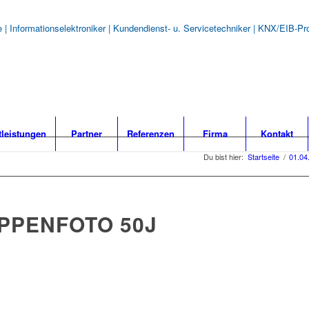
ure | Informationselektroniker | Kundendienst- u. Servicetechniker | KNX/EIB
tleistungen
Partner
Referenzen
Firma
Kontakt
Du bist hier:
Startseite
/
01.04
PPENFOTO 50J