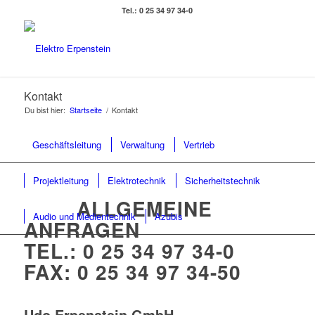
Tel.: 0 25 34 97 34-0
Kontakt
Du bist hier:
Startseite
/
Kontakt
Geschäftsleitung
Verwaltung
Vertrieb
Projektleitung
Elektrotechnik
Sicherheitstechnik
ALLGEMEINE
Audio und Medientechnik
Azubis
ANFRAGEN
TEL.: 0 25 34 97 34-0
FAX: 0 25 34 97 34-50
Udo Erpenstein GmbH