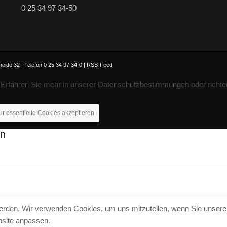
0 25 34 97 34-50
ide 32 | Telefon 0 25 34 97 34-0 |
RSS-Feed
. Erfahren Sie mehr in unserer Datenschutzbestimmungen oder richte
ur essentielle Cookies akzeptieren
en
werden. Wir verwenden Cookies, um uns mitzuteilen, wenn Sie unsere 
bsite anpassen.