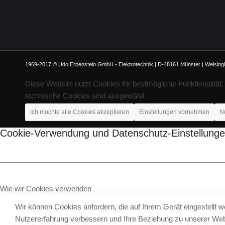
1969-2017 © Udo Erpenstein GmbH - Elektrotechnik | D-48161 Münster | Welsinghe
Diese Website nutzt Cookies für bestmögliche Funktionalität
technische Cookies sind ausgewählt
Ich möchte alle Cookies akzeptieren
Einstellungen vornehmen
N
Cookie-Verwendung und Datenschutz-Einstellung
Wie wir Cookies verwenden
Wir können Cookies anfordern, die auf Ihrem Gerät eingestellt 
Nutzererfahrung verbessern und Ihre Beziehung zu unserer We