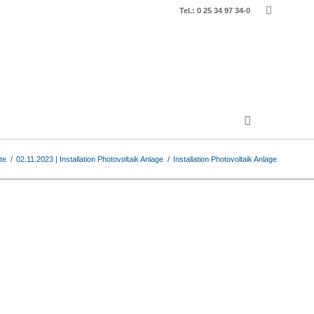
Tel.: 0 25 34 97 34-0
te
/
02.11.2023 | Installation Photovoltaik Anlage
/
Installation Photovoltaik Anlage