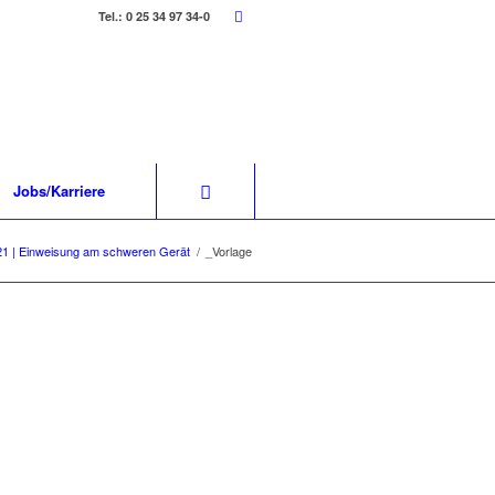
Tel.: 0 25 34 97 34-0
Jobs/Karriere
21 | Einweisung am schweren Gerät
/
_Vorlage