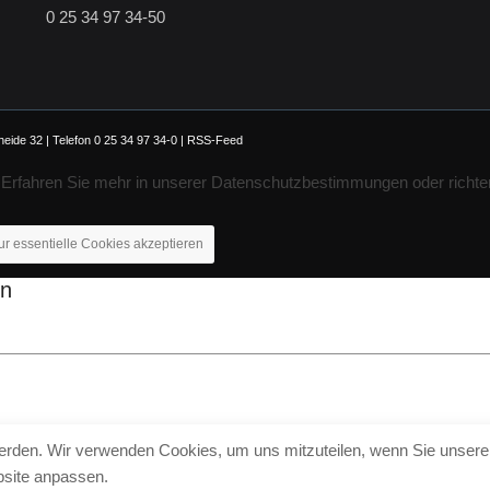
0 25 34 97 34-50
ide 32 | Telefon 0 25 34 97 34-0 |
RSS-Feed
. Erfahren Sie mehr in unserer Datenschutzbestimmungen oder richte
ur essentielle Cookies akzeptieren
en
werden. Wir verwenden Cookies, um uns mitzuteilen, wenn Sie unsere 
bsite anpassen.