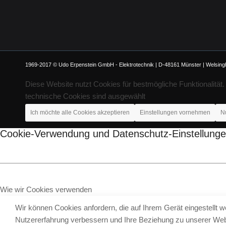
1969-2017 © Udo Erpenstein GmbH - Elektrotechnik | D-48161 Münster | Welsinghe
Diese Website nutzt Cookies für bestmögliche Funktionalität
technische Cookies sind ausgewählt
Ich möchte alle Cookies akzeptieren
Einstellungen vornehmen
N
Cookie-Verwendung und Datenschutz-Einstellung
Wie wir Cookies verwenden
Wir können Cookies anfordern, die auf Ihrem Gerät eingestellt 
Nutzererfahrung verbessern und Ihre Beziehung zu unserer We