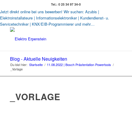
Tel.: 0 25 34 97 34-0
Jetzt direkt online bei uns bewerben! Wir suchen: Azubis |
Elektroinstallateure | Informationselektroniker | Kundendienst- u.
Servicetechniker | KNX/EIB-Programmierer und mehr…
Blog - Aktuelle Neuigkeiten
Du bist hier:
Startseite
/
11.08.2022 | Bosch Prästentation Powertools
/
_Vorlage
_VORLAGE