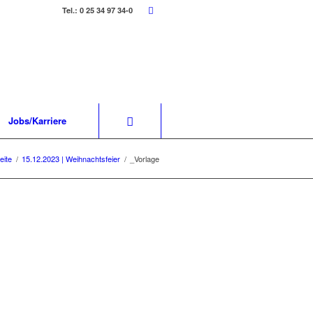
Tel.: 0 25 34 97 34-0
Jobs/Karriere
eite
/
15.12.2023 | Weihnachtsfeier
/
_Vorlage