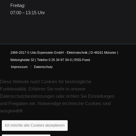
Freitag:
07:00 – 13:15 Uhr
1969-2017 © Udo Erpenstein GmbH - Elektrotechnik | D-48161 Münster |
Welsingheide 32 | Telefon 0 25 34 97 34-0 |
RSS-Feed
Impressum
Datenschutz
Diese Website nutzt Cookies für bestmögliche
Funktionalität. Erfahren Sie mehr in unserer
Datenschutzbestimmungen oder richten Sie Einstellungen
und Freigaben ein. Notwendige technische Cookies sind
ausgewählt
Ich möchte alle Cookies akzeptieren