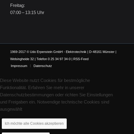
Freitag:
07:00 – 13:15 Uhr
1969-2017 © Udo Erpenstein GmbH - Elektrotechnik | D-48161 Münster |
Welsingheide 32 | Telefon 0 25 34 97 34-0 |
RSS-Feed
Impressum
Datenschutz
Diese Website nutzt Cookies für bestmögliche
Funktionalität. Erfahren Sie mehr in unserer
Datenschutzbestimmungen oder richten Sie Einstellungen
und Freigaben ein. Notwendige technische Cookies sind
ausgewählt
Ich möchte alle Cookies akzeptieren