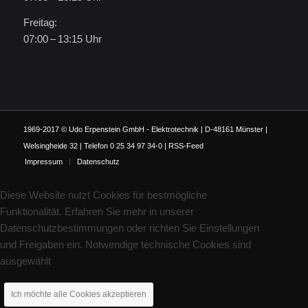
Freitag:
07:00 – 13:15 Uhr
1969-2017 © Udo Erpenstein GmbH - Elektrotechnik | D-48161 Münster |
Welsingheide 32 | Telefon 0 25 34 97 34-0 |
RSS-Feed
Impressum
Datenschutz
Diese Website nutzt Cookies für bestmögliche
Funktionalität. Erfahren Sie mehr in unserer
Datenschutzbestimmungen oder richten Sie Einstellungen
und Freigaben ein. Notwendige technische Cookies sind
ausgewählt
Ich möchte alle Cookies akzeptieren