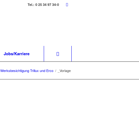
Tel.: 0 25 34 97 34-0
Jobs/Karriere
 Werksbesichtigung Trillux und Erco
/
_Vorlage