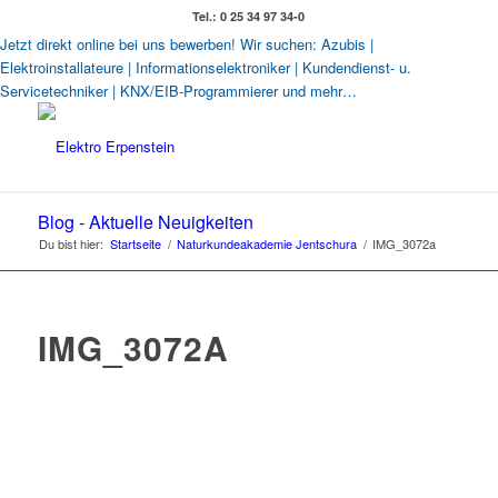
Tel.: 0 25 34 97 34-0
Jetzt direkt online bei uns bewerben! Wir suchen: Azubis |
Elektroinstallateure | Informationselektroniker | Kundendienst- u.
Servicetechniker | KNX/EIB-Programmierer und mehr…
Blog - Aktuelle Neuigkeiten
Du bist hier:
Startseite
/
Naturkundeakademie Jentschura
/
IMG_3072a
IMG_3072A