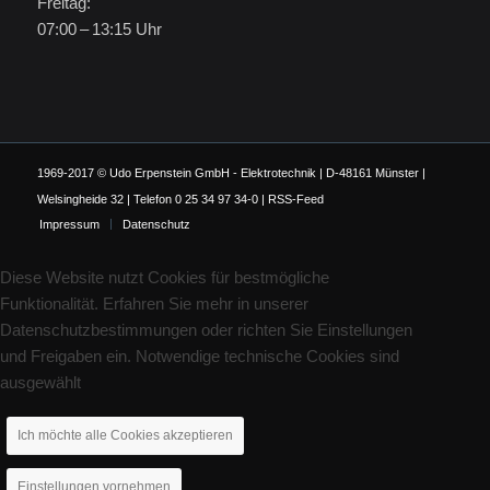
Freitag:
07:00 – 13:15 Uhr
1969-2017 © Udo Erpenstein GmbH - Elektrotechnik | D-48161 Münster |
Welsingheide 32 | Telefon 0 25 34 97 34-0 |
RSS-Feed
Impressum
Datenschutz
Diese Website nutzt Cookies für bestmögliche
Funktionalität. Erfahren Sie mehr in unserer
Datenschutzbestimmungen oder richten Sie Einstellungen
und Freigaben ein. Notwendige technische Cookies sind
ausgewählt
Ich möchte alle Cookies akzeptieren
Einstellungen vornehmen