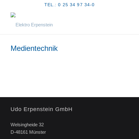
TEL.: 0 25 34 97 34-0
Medientechnik
Udo Erpenstein GmbH
Welsingheide 32
D-48161 Münster