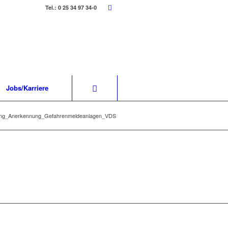
Tel.: 0 25 34 97 34-0
Jobs/Karriere
ng_Anerkennung_Gefahrenmeldeanlagen_VDS