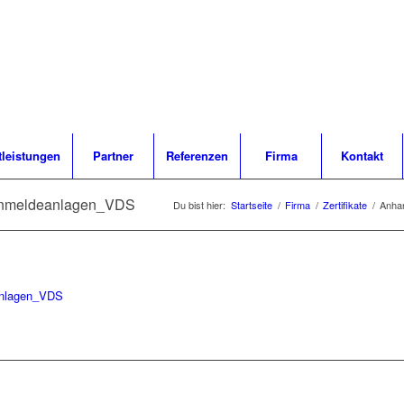
tleistungen
Partner
Referenzen
Firma
Kontakt
nmeldeanlagen_VDS
Du bist hier:
Startseite
/
Firma
/
Zertifikate
/
Anha
nlagen_VDS