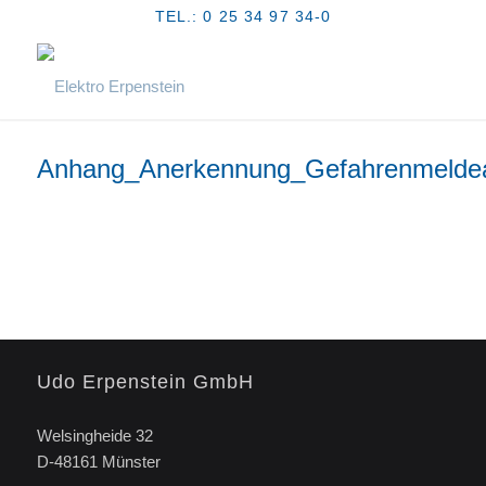
TEL.: 0 25 34 97 34-0
Anhang_Anerkennung_Gefahrenmelde
Udo Erpenstein GmbH
Welsingheide 32
D-48161 Münster