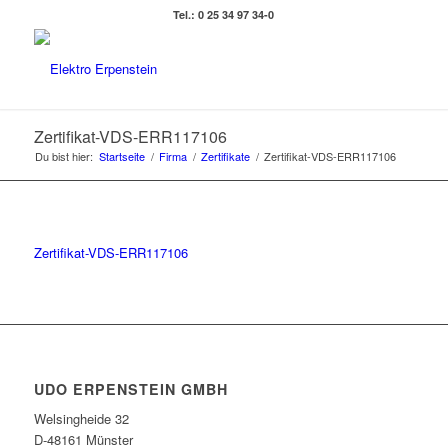
Tel.: 0 25 34 97 34-0
Zertifikat-VDS-ERR117106
Du bist hier:
Startseite
/
Firma
/
Zertifikate
/
Zertifikat-VDS-ERR117106
Zertifikat-VDS-ERR117106
UDO ERPENSTEIN GMBH
Welsingheide 32
D-48161 Münster