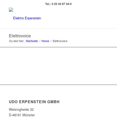
Tel.: 0 25 34 97 34-0
Eleltrovoice
Du bist hier:
Startseite
/
Home
/
Eleltrovoice
UDO ERPENSTEIN GMBH
Welsingheide 32
D-48161 Münster