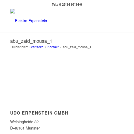
Tel.: 0 25 34 97 34-0
abu_zaid_mousa_1
Du bist hier:
Startseite
/
Kontakt
/
abu_zaid_mousa_1
UDO ERPENSTEIN GMBH
Welsingheide 32
D-48161 Münster