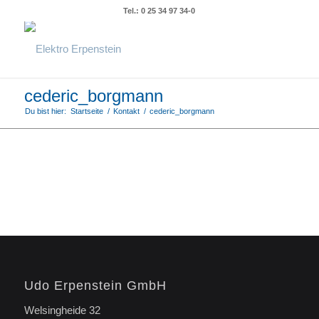
Tel.: 0 25 34 97 34-0
cederic_borgmann
Du bist hier:
Startseite
/
Kontakt
/
cederic_borgmann
Udo Erpenstein GmbH
Welsingheide 32