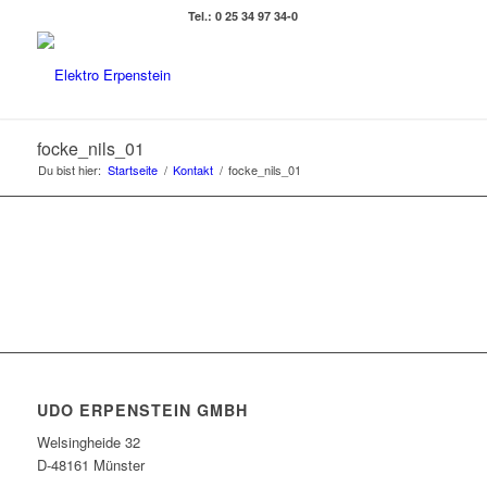
Tel.: 0 25 34 97 34-0
focke_nils_01
Du bist hier:
Startseite
/
Kontakt
/
focke_nils_01
UDO ERPENSTEIN GMBH
Welsingheide 32
D-48161 Münster