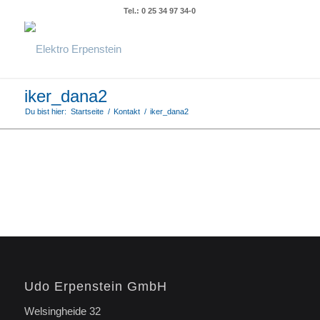
Tel.: 0 25 34 97 34-0
iker_dana2
Du bist hier:
Startseite
/
Kontakt
/
iker_dana2
Udo Erpenstein GmbH
Welsingheide 32