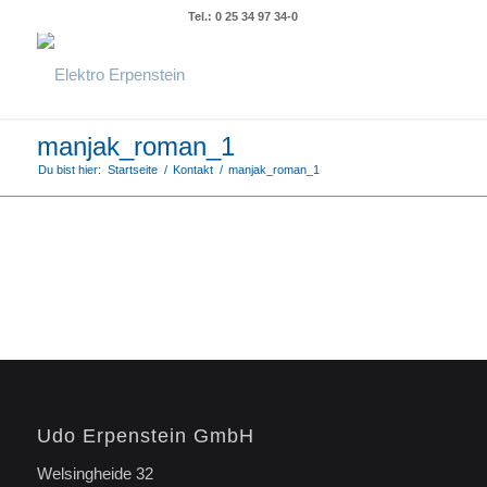
Tel.: 0 25 34 97 34-0
manjak_roman_1
Du bist hier:
Startseite
/
Kontakt
/
manjak_roman_1
Udo Erpenstein GmbH
Welsingheide 32