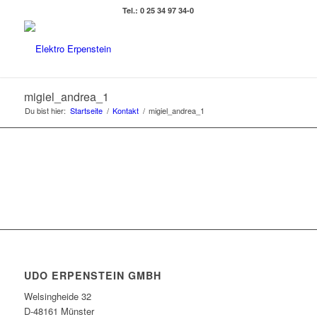
Tel.: 0 25 34 97 34-0
migiel_andrea_1
Du bist hier:
Startseite
/
Kontakt
/
migiel_andrea_1
UDO ERPENSTEIN GMBH
Welsingheide 32
D-48161 Münster