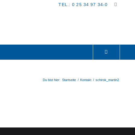
TEL.: 0 25 34 97 34-0
Du bist hier:
Startseite
/
Kontakt
/
schirok_martin2