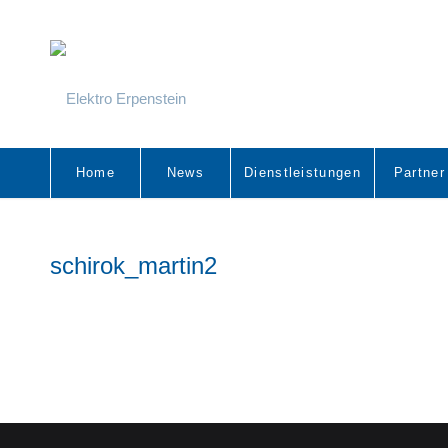
Home
News
Dienstleistungen
Partner
schirok_martin2