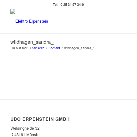
Tel.: 0 25 34 97 34-0
wildhagen_sandra_1
Du bist hier:
Startseite
/
Kontakt
/
wildhagen_sandra_1
UDO ERPENSTEIN GMBH
Welsingheide 32
D-48161 Münster