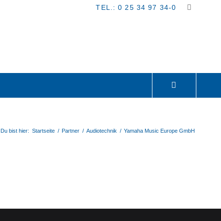
TEL.: 0 25 34 97 34-0
Du bist hier:
Startseite
/
Partner
/
Audiotechnik
/
Yamaha Music Europe GmbH