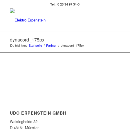
Tel.: 0 25 34 97 34-0
dynacord_175px
Du bist hier:
Startseite
/
Partner
/
dynacord_175px
UDO ERPENSTEIN GMBH
Welsingheide 32
D-48161 Münster