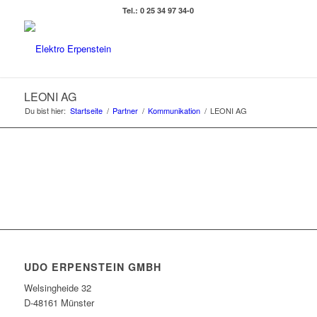
Tel.: 0 25 34 97 34-0
LEONI AG
Du bist hier:
Startseite
/
Partner
/
Kommunikation
/
LEONI AG
UDO ERPENSTEIN GMBH
Welsingheide 32
D-48161 Münster