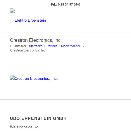
Tel.: 0 25 34 97 34-0
Crestron Electronics, Inc.
Du bist hier:
Startseite
/
Partner
/
Medientechnik
/
Crestron Electronics, Inc.
UDO ERPENSTEIN GMBH
Welsingheide 32