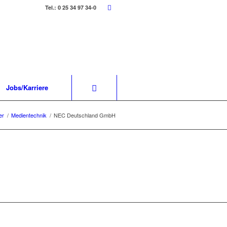
Tel.: 0 25 34 97 34-0
Jobs/Karriere
er
/
Medientechnik
/
NEC Deutschland GmbH