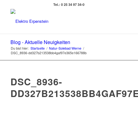
Tel.: 0 25 34 97 34-0
Blog - Aktuelle Neuigkeiten
Du bist hier:
Startseite
/
Natur-Solebad Werne
/
DSC_8936-dd327b213538bb4gaf97e365e166788b
DSC_8936-
DD327B213538BB4GAF97E