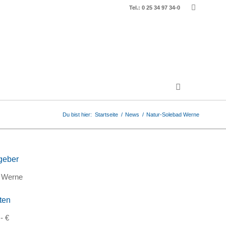
Tel.: 0 25 34 97 34-0
Du bist hier:
Startseite
/
News
/
Natur-Solebad Werne
geber
 Werne
ten
- €