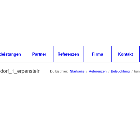
tleistungen
Partner
Referenzen
Firma
Kontakt
dorf_1_erpenstein
Du bist hier:
Startseite
/
Referenzen
/
Beleuchtung
/
bun