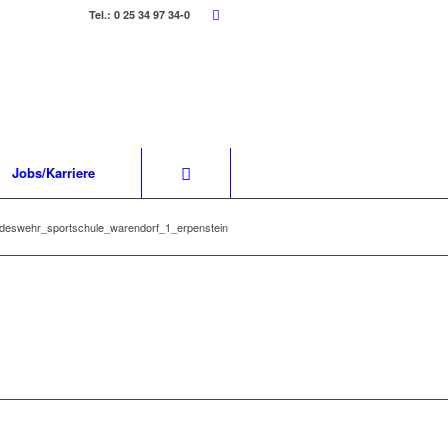
Tel.: 0 25 34 97 34-0
Jobs/Karriere
deswehr_sportschule_warendorf_1_erpenstein