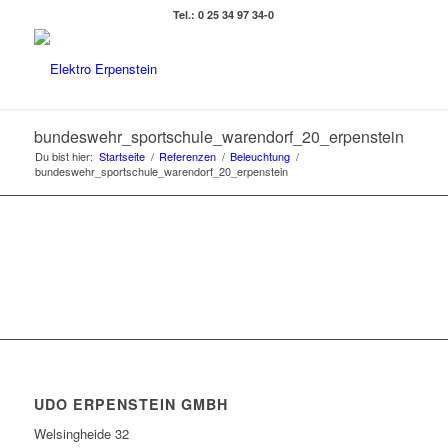
Tel.: 0 25 34 97 34-0
bundeswehr_sportschule_warendorf_20_erpenstein
Du bist hier:
Startseite
/
Referenzen
/
Beleuchtung
/
bundeswehr_sportschule_warendorf_20_erpenstein
UDO ERPENSTEIN GMBH
Welsingheide 32