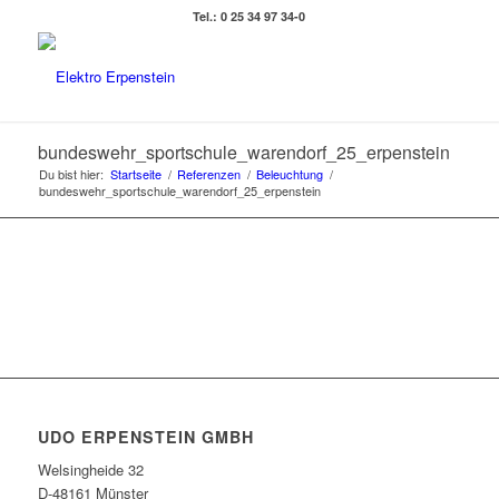
Tel.: 0 25 34 97 34-0
bundeswehr_sportschule_warendorf_25_erpenstein
Du bist hier:
Startseite
/
Referenzen
/
Beleuchtung
/
bundeswehr_sportschule_warendorf_25_erpenstein
UDO ERPENSTEIN GMBH
Welsingheide 32
D-48161 Münster