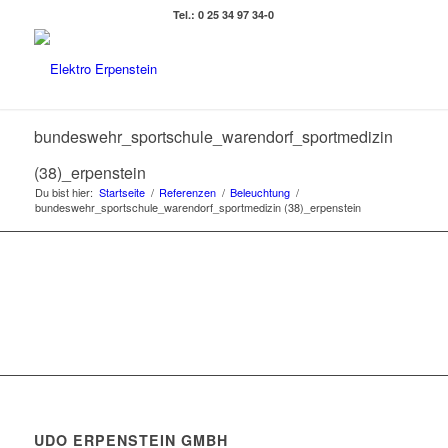
Tel.: 0 25 34 97 34-0
bundeswehr_sportschule_warendorf_sportmedizin
(38)_erpenstein
Du bist hier:
Startseite
/
Referenzen
/
Beleuchtung
/
bundeswehr_sportschule_warendorf_sportmedizin (38)_erpenstein
UDO ERPENSTEIN GMBH