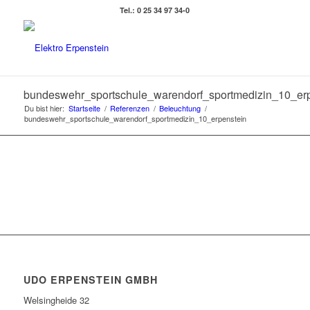
Tel.: 0 25 34 97 34-0
bundeswehr_sportschule_warendorf_sportmedizin_10_erp
Du bist hier:
Startseite
/
Referenzen
/
Beleuchtung
/
bundeswehr_sportschule_warendorf_sportmedizin_10_erpenstein
UDO ERPENSTEIN GMBH
Welsingheide 32