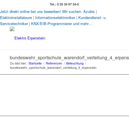
Tel.: 0 25 34 97 34-0
Jetzt direkt online bei uns bewerben! Wir suchen: Azubis |
Elektroinstallateure | Informationselektroniker | Kundendienst- u.
Servicetechniker | KNX/EIB-Programmierer und mehr…
bundeswehr_sportschule_warendorf_verteilung_4_erpens
Du bist hier:
Startseite
/
Referenzen
/
Beleuchtung
/
bundeswehr_sportschule_warendorf_verteilung_4_erpenstein