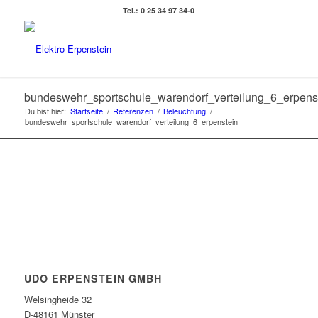
Tel.: 0 25 34 97 34-0
bundeswehr_sportschule_warendorf_verteilung_6_erpens
Du bist hier:
Startseite
/
Referenzen
/
Beleuchtung
/
bundeswehr_sportschule_warendorf_verteilung_6_erpenstein
UDO ERPENSTEIN GMBH
Welsingheide 32
D-48161 Münster