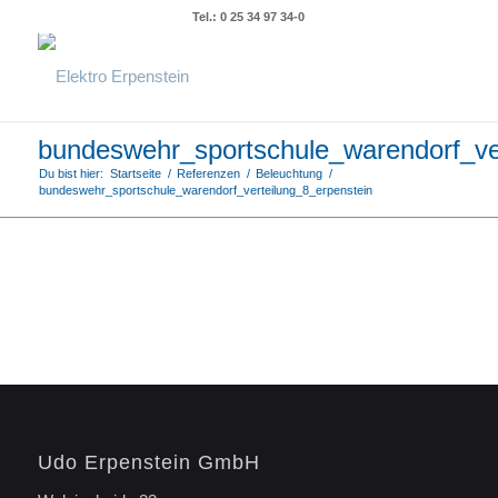
Tel.: 0 25 34 97 34-0
bundeswehr_sportschule_warendorf_ver
Du bist hier:
Startseite
/
Referenzen
/
Beleuchtung
/
bundeswehr_sportschule_warendorf_verteilung_8_erpenstein
Udo Erpenstein GmbH