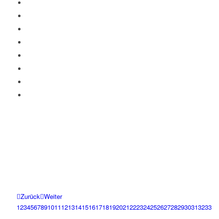
Zurück
Weiter
1
2
3
4
5
6
7
8
9
10
11
12
13
14
15
16
17
18
19
20
21
22
23
24
25
26
27
28
29
30
31
32
33