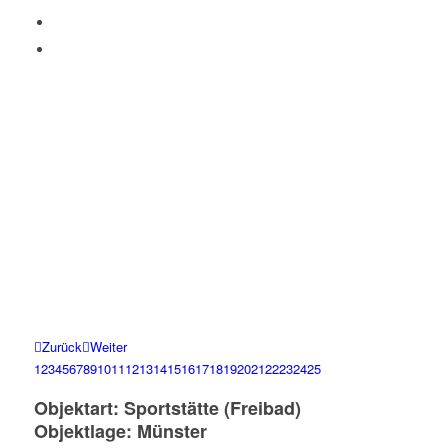
Zurück
Weiter
1
2
3
4
5
6
7
8
9
10
11
12
13
14
15
16
17
18
19
20
21
22
23
24
25
Objektart: Sportstätte (Freibad)
Objektlage: Münster