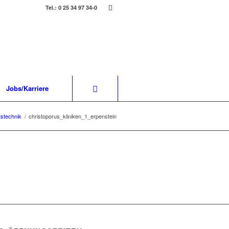
Tel.: 0 25 34 97 34-0
Jobs/Karriere
tstechnik
/
christoporus_kliniken_1_erpenstein