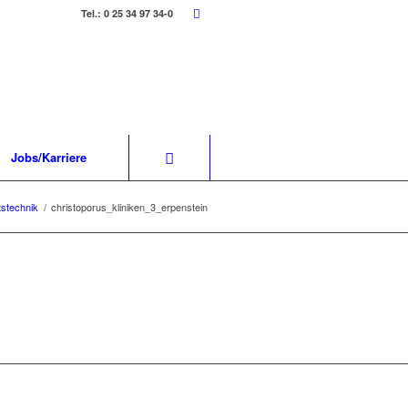
Tel.: 0 25 34 97 34-0
Jobs/Karriere
tstechnik
/
christoporus_kliniken_3_erpenstein