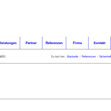
tleistungen
Partner
Referenzen
Firma
Kontakt
ein
Du bist hier:
Startseite
/
Referenzen
/
Sicherhei