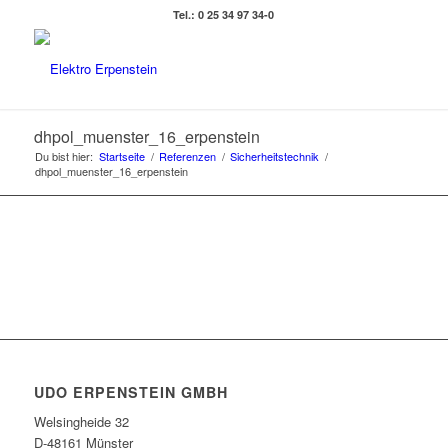
Tel.: 0 25 34 97 34-0
dhpol_muenster_16_erpenstein
Du bist hier:
Startseite
/
Referenzen
/
Sicherheitstechnik
/
dhpol_muenster_16_erpenstein
UDO ERPENSTEIN GMBH
Welsingheide 32
D-48161 Münster