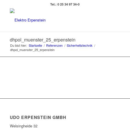
Tel.: 0 25 34 97 34-0
dhpol_muenster_25_erpenstein
Du bist hier:
Startseite
/
Referenzen
/
Sicherheitstechnik
/
dhpol_muenster_25_erpenstein
UDO ERPENSTEIN GMBH
Welsingheide 32