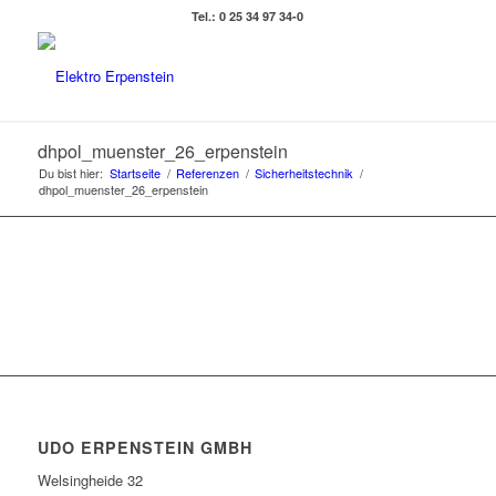
Tel.: 0 25 34 97 34-0
dhpol_muenster_26_erpenstein
Du bist hier:
Startseite
/
Referenzen
/
Sicherheitstechnik
/
dhpol_muenster_26_erpenstein
UDO ERPENSTEIN GMBH
Welsingheide 32