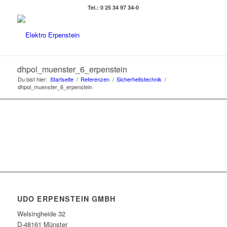
Tel.: 0 25 34 97 34-0
dhpol_muenster_6_erpenstein
Du bist hier:
Startseite
/
Referenzen
/
Sicherheitstechnik
/
dhpol_muenster_6_erpenstein
UDO ERPENSTEIN GMBH
Welsingheide 32
D-48161 Münster