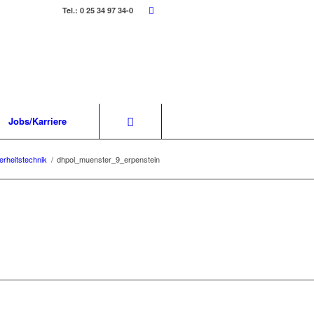
Tel.: 0 25 34 97 34-0
Jobs/Karriere
erheitstechnik
/
dhpol_muenster_9_erpenstein