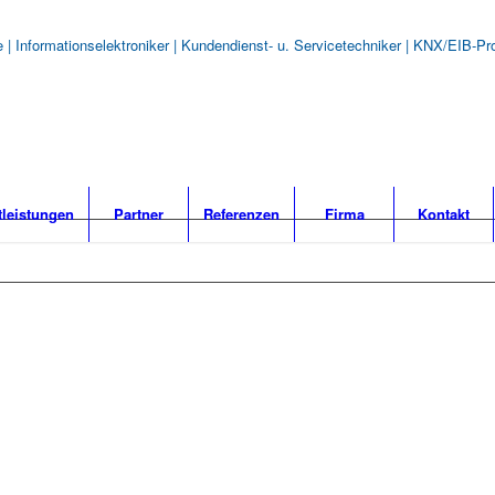
ure | Informationselektroniker | Kundendienst- u. Servicetechniker | KNX/EIB
tleistungen
Partner
Referenzen
Firma
Kontakt