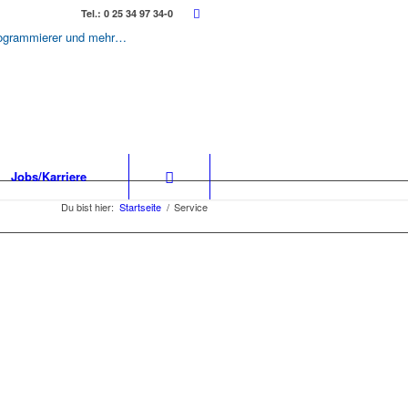
Tel.: 0 25 34 97 34-0
-Programmierer und mehr…
Jobs/Karriere
Du bist hier:
Startseite
/
Service